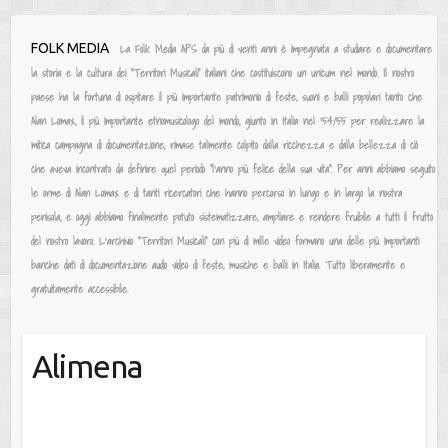
Salta
FOLK MEDIA
La Folk Media APS da più di venti anni è impegnata a studiare e documentare
al
la storia e la cultura dei “Territori Musicali” italiani che costituiscono un unicum nel mondo. Il nostro
contenuto
paese ha la fortuna di ospitare il più importante patrimonio di feste, suoni e balli popolari tanto che
Alan Lomax, il più importante etnomusicologo del mondo, giunto in Italia nel ‘54/55 per realizzare la
mitica campagna di documentazione, rimase talmente colpito dalla ricchezza e dalla bellezza di ciò
che aveva incontrato da definire quel periodo “l’anno più felice della sua vita”. Per anni abbiamo seguito
le orme di Alan Lomax e di tanti ricercatori che hanno percorso in lungo e in largo la nostra
penisola, e oggi abbiamo finalmente potuto sistematizzare, ampliare e rendere fruibile a tutti il frutto
del nostro lavoro. L’archivio “Territori Musicali” con più di mille video formano una delle più importanti
banche dati di documentazione audio video di feste, musiche e balli in Italia. Tutto liberamente e
gratuitamente accessibile.
Alimena