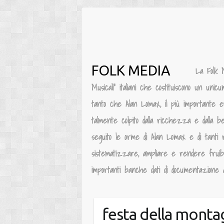
Salta
al
contenuto
FOLK MEDIA
La Folk 
Musicali” italiani che costituiscono un unic
tanto che Alan Lomax, il più importante e
talmente colpito dalla ricchezza e dalla be
seguito le orme di Alan Lomax e di tanti 
sistematizzare, ampliare e rendere fruibile
importanti banche dati di documentazione au
festa della monta