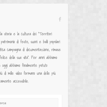
 storia e la cultura dei “Territori
atrimonio di feste, suoni e balli popolari
mitica campagna di documentazione, rimase
elice della sua vita”. Per anni abbiamo
e oggi abbiamo finalmente potuto
iù di mille video formano una delle più
tamente accessibile.
ca