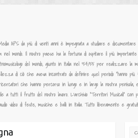
Media APS da più di venti anni è impegnata a studiare e documentare la
um nel mondo. Il nostro paese ha la fortuna di ospitare il più importante p
tnomusicologo del mondo, giunto in Italia nel ‘54/55 per realizzare la 
llezza di ciò che aveva incontrato da definire quel periodo “l’anno più f
ricercatori che hanno percorso in lungo e in largo la nostra penisola, 
 a tutti il frutto del nostro lavoro. L’archivio “Territori Musicali” con p
dio video di feste, musiche e balli in Italia. Tutto liberamente e gratui
gna
Cer