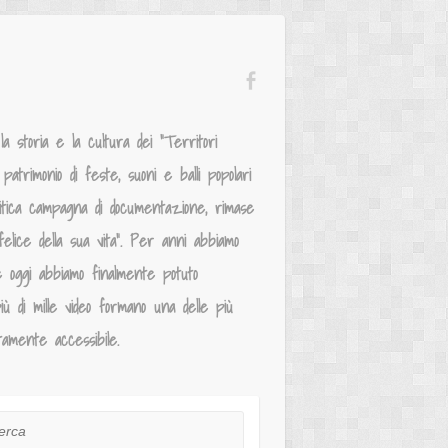
 storia e la cultura dei “Territori
atrimonio di feste, suoni e balli popolari
mitica campagna di documentazione, rimase
elice della sua vita”. Per anni abbiamo
e oggi abbiamo finalmente potuto
iù di mille video formano una delle più
tamente accessibile.
ca