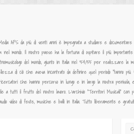
Media APS da più di venti anni è impegnata a studiare e documentare la
um nel mondo. Il nostro paese ha la fortuna di ospitare il più importante p
tnomusicologo del mondo, giunto in Italia nel ‘54/55 per realizzare la 
llezza di ciò che aveva incontrato da definire quel periodo “l’anno più f
ricercatori che hanno percorso in lungo e in largo la nostra penisola, 
 a tutti il frutto del nostro lavoro. L’archivio “Territori Musicali” con p
dio video di feste, musiche e balli in Italia. Tutto liberamente e gratui
Cer