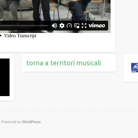
torna a territori musicali
b
Powered by
WordPress