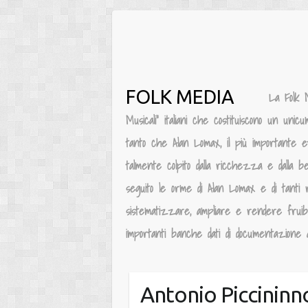
Salta
al
contenuto
FOLK MEDIA
La Folk 
Musicali” italiani che costituiscono un unic
tanto che Alan Lomax, il più importante e
talmente colpito dalla ricchezza e dalla be
seguito le orme di Alan Lomax e di tanti 
sistematizzare, ampliare e rendere fruibile
importanti banche dati di documentazione au
Antonio Piccininn