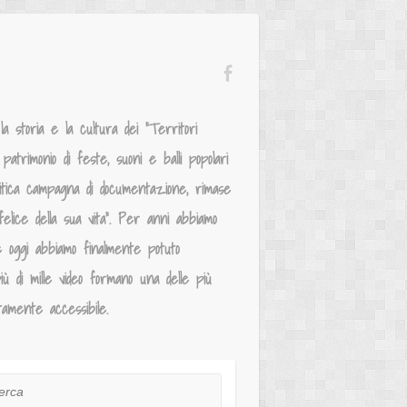
 storia e la cultura dei “Territori
atrimonio di feste, suoni e balli popolari
mitica campagna di documentazione, rimase
elice della sua vita”. Per anni abbiamo
e oggi abbiamo finalmente potuto
iù di mille video formano una delle più
tamente accessibile.
ca