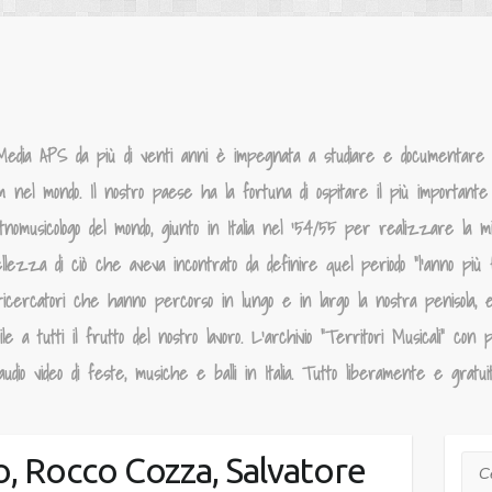
Media APS da più di venti anni è impegnata a studiare e documentare la
um nel mondo. Il nostro paese ha la fortuna di ospitare il più importante p
tnomusicologo del mondo, giunto in Italia nel ‘54/55 per realizzare la 
llezza di ciò che aveva incontrato da definire quel periodo “l’anno più f
ricercatori che hanno percorso in lungo e in largo la nostra penisola, 
 a tutti il frutto del nostro lavoro. L’archivio “Territori Musicali” con p
dio video di feste, musiche e balli in Italia. Tutto liberamente e gratui
o, Rocco Cozza, Salvatore
Cer