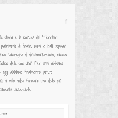
 storia e la cultura dei “Territori
atrimonio di feste, suoni e balli popolari
mitica campagna di documentazione, rimase
elice della sua vita”. Per anni abbiamo
e oggi abbiamo finalmente potuto
iù di mille video formano una delle più
tamente accessibile.
ca