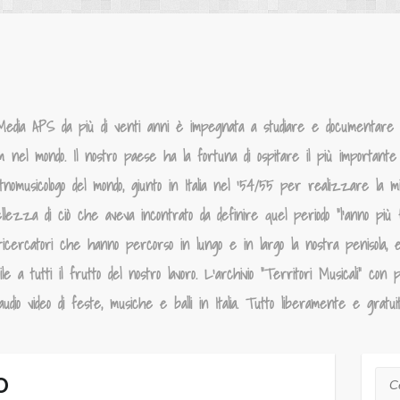
Media APS da più di venti anni è impegnata a studiare e documentare la
um nel mondo. Il nostro paese ha la fortuna di ospitare il più importante p
tnomusicologo del mondo, giunto in Italia nel ‘54/55 per realizzare la 
llezza di ciò che aveva incontrato da definire quel periodo “l’anno più f
ricercatori che hanno percorso in lungo e in largo la nostra penisola, 
 a tutti il frutto del nostro lavoro. L’archivio “Territori Musicali” con p
dio video di feste, musiche e balli in Italia. Tutto liberamente e gratui
o
Cer