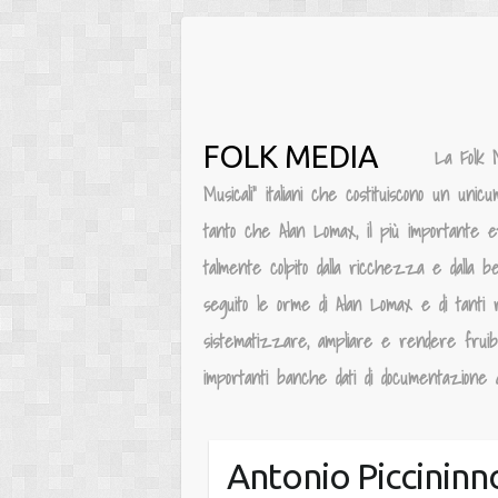
Salta
al
contenuto
FOLK MEDIA
La Folk 
Musicali” italiani che costituiscono un unic
tanto che Alan Lomax, il più importante e
talmente colpito dalla ricchezza e dalla be
seguito le orme di Alan Lomax e di tanti 
sistematizzare, ampliare e rendere fruibile
importanti banche dati di documentazione au
Antonio Piccininn