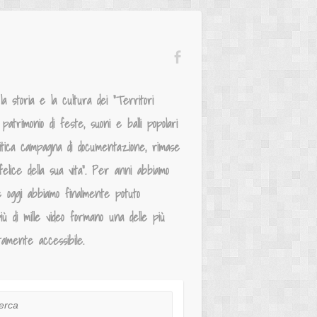
 storia e la cultura dei “Territori
atrimonio di feste, suoni e balli popolari
mitica campagna di documentazione, rimase
elice della sua vita”. Per anni abbiamo
e oggi abbiamo finalmente potuto
iù di mille video formano una delle più
tamente accessibile.
ca