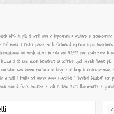
Media APS da più di venti anni è impegnata a studiare e documentare la
um nel mondo. Il nostro paese ha la fortuna di ospitare il più importante p
tnomusicologo del mondo, giunto in Italia nel ‘54/55 per realizzare la 
llezza di ciò che aveva incontrato da definire quel periodo “l’anno più f
ricercatori che hanno percorso in lungo e in largo la nostra penisola, 
 a tutti il frutto del nostro lavoro. L’archivio “Territori Musicali” con p
dio video di feste, musiche e balli in Italia. Tutto liberamente e gratui
li
Cer