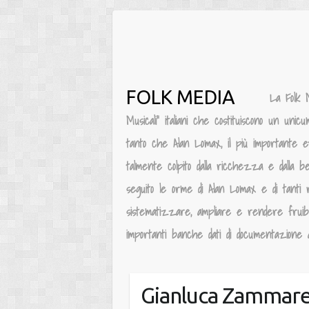
Salta
al
contenuto
FOLK MEDIA
La Folk 
Musicali” italiani che costituiscono un unic
tanto che Alan Lomax, il più importante e
talmente colpito dalla ricchezza e dalla be
seguito le orme di Alan Lomax e di tanti 
sistematizzare, ampliare e rendere fruibile
importanti banche dati di documentazione au
Gianluca Zammarel