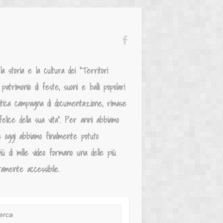
 storia e la cultura dei “Territori
atrimonio di feste, suoni e balli popolari
mitica campagna di documentazione, rimase
elice della sua vita”. Per anni abbiamo
e oggi abbiamo finalmente potuto
iù di mille video formano una delle più
tamente accessibile.
ca