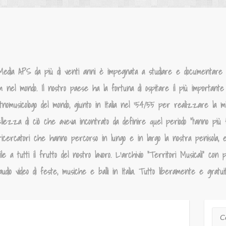
Media APS da più di venti anni è impegnata a studiare e documentare la
um nel mondo. Il nostro paese ha la fortuna di ospitare il più importante p
tnomusicologo del mondo, giunto in Italia nel ‘54/55 per realizzare la 
llezza di ciò che aveva incontrato da definire quel periodo “l’anno più f
ricercatori che hanno percorso in lungo e in largo la nostra penisola, 
 a tutti il frutto del nostro lavoro. L’archivio “Territori Musicali” con p
dio video di feste, musiche e balli in Italia. Tutto liberamente e gratui
Cer