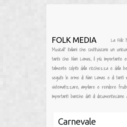
Salta
al
contenuto
FOLK MEDIA
La Folk 
Musicali” italiani che costituiscono un unic
tanto che Alan Lomax, il più importante e
talmente colpito dalla ricchezza e dalla be
seguito le orme di Alan Lomax e di tanti 
sistematizzare, ampliare e rendere fruibile
importanti banche dati di documentazione au
Carnevale