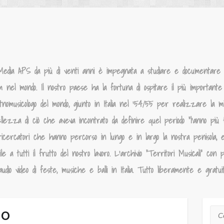
Media APS da più di venti anni è impegnata a studiare e documentare la
um nel mondo. Il nostro paese ha la fortuna di ospitare il più importante p
tnomusicologo del mondo, giunto in Italia nel ‘54/55 per realizzare la 
llezza di ciò che aveva incontrato da definire quel periodo “l’anno più f
ricercatori che hanno percorso in lungo e in largo la nostra penisola, 
 a tutti il frutto del nostro lavoro. L’archivio “Territori Musicali” con p
dio video di feste, musiche e balli in Italia. Tutto liberamente e gratui
do
Cer