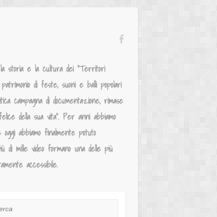
 storia e la cultura dei “Territori
atrimonio di feste, suoni e balli popolari
mitica campagna di documentazione, rimase
elice della sua vita”. Per anni abbiamo
e oggi abbiamo finalmente potuto
iù di mille video formano una delle più
tamente accessibile.
ca