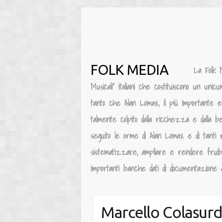
Salta
al
contenuto
FOLK MEDIA
La Folk 
Musicali” italiani che costituiscono un unic
tanto che Alan Lomax, il più importante e
talmente colpito dalla ricchezza e dalla be
seguito le orme di Alan Lomax e di tanti 
sistematizzare, ampliare e rendere fruibile
importanti banche dati di documentazione au
Marcello Colasur