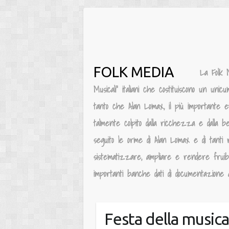
Salta
al
contenuto
FOLK MEDIA
La Folk 
Musicali” italiani che costituiscono un unic
tanto che Alan Lomax, il più importante e
talmente colpito dalla ricchezza e dalla be
seguito le orme di Alan Lomax e di tanti 
sistematizzare, ampliare e rendere fruibile
importanti banche dati di documentazione au
Festa della music