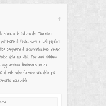
 storia e la cultura dei “Territori
atrimonio di feste, suoni e balli popolari
mitica campagna di documentazione, rimase
elice della sua vita”. Per anni abbiamo
e oggi abbiamo finalmente potuto
iù di mille video formano una delle più
tamente accessibile.
ca