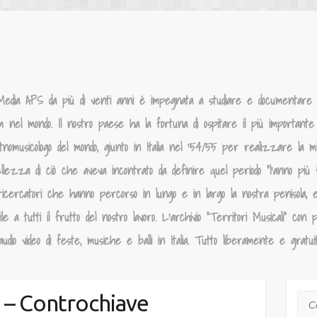
Media APS da più di venti anni è impegnata a studiare e documentare la
um nel mondo. Il nostro paese ha la fortuna di ospitare il più importante p
tnomusicologo del mondo, giunto in Italia nel ‘54/55 per realizzare la 
llezza di ciò che aveva incontrato da definire quel periodo “l’anno più f
ricercatori che hanno percorso in lungo e in largo la nostra penisola, 
 a tutti il frutto del nostro lavoro. L’archivio “Territori Musicali” con p
dio video di feste, musiche e balli in Italia. Tutto liberamente e gratui
a – Controchiave
Cer