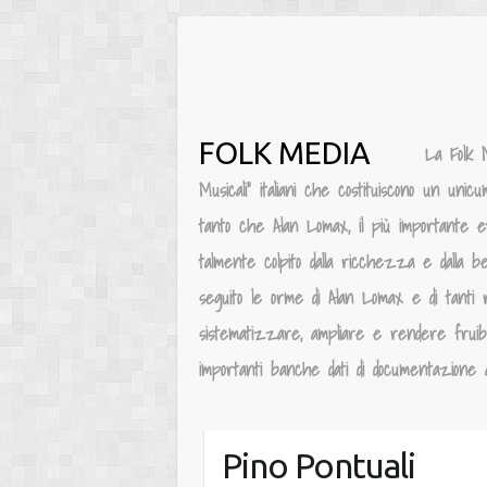
Salta
al
contenuto
FOLK MEDIA
La Folk 
Musicali” italiani che costituiscono un unic
tanto che Alan Lomax, il più importante e
talmente colpito dalla ricchezza e dalla be
seguito le orme di Alan Lomax e di tanti 
sistematizzare, ampliare e rendere fruibile
importanti banche dati di documentazione au
Pino Pontuali