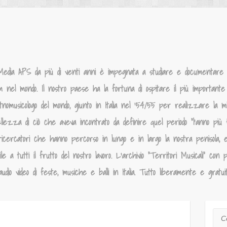
Media APS da più di venti anni è impegnata a studiare e documentare la
um nel mondo. Il nostro paese ha la fortuna di ospitare il più importante p
tnomusicologo del mondo, giunto in Italia nel ‘54/55 per realizzare la 
llezza di ciò che aveva incontrato da definire quel periodo “l’anno più f
ricercatori che hanno percorso in lungo e in largo la nostra penisola, 
 a tutti il frutto del nostro lavoro. L’archivio “Territori Musicali” con p
dio video di feste, musiche e balli in Italia. Tutto liberamente e gratui
Cer