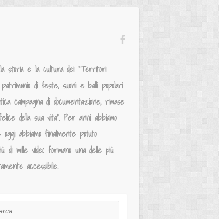
 storia e la cultura dei “Territori
atrimonio di feste, suoni e balli popolari
mitica campagna di documentazione, rimase
elice della sua vita”. Per anni abbiamo
e oggi abbiamo finalmente potuto
iù di mille video formano una delle più
tamente accessibile.
ca