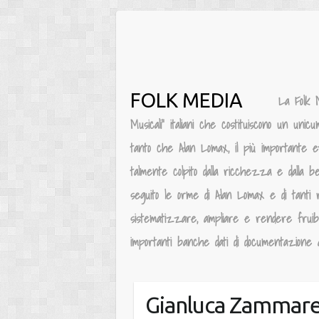
Salta
al
contenuto
FOLK MEDIA
La Folk 
Musicali” italiani che costituiscono un unic
tanto che Alan Lomax, il più importante e
talmente colpito dalla ricchezza e dalla be
seguito le orme di Alan Lomax e di tanti 
sistematizzare, ampliare e rendere fruibile
importanti banche dati di documentazione au
Gianluca Zammarell