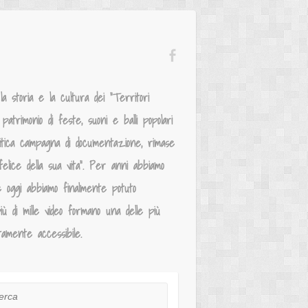
 storia e la cultura dei “Territori
atrimonio di feste, suoni e balli popolari
mitica campagna di documentazione, rimase
elice della sua vita”. Per anni abbiamo
e oggi abbiamo finalmente potuto
iù di mille video formano una delle più
tamente accessibile.
ca