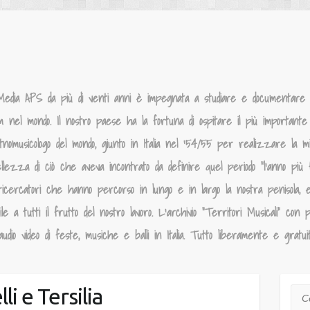
Media APS da più di venti anni è impegnata a studiare e documentare la
um nel mondo. Il nostro paese ha la fortuna di ospitare il più importante p
tnomusicologo del mondo, giunto in Italia nel ‘54/55 per realizzare la 
llezza di ciò che aveva incontrato da definire quel periodo “l’anno più f
ricercatori che hanno percorso in lungo e in largo la nostra penisola, 
 a tutti il frutto del nostro lavoro. L’archivio “Territori Musicali” con p
dio video di feste, musiche e balli in Italia. Tutto liberamente e gratui
i e Tersilia
Cer