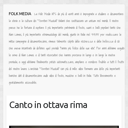
Salta
FOLK MEDIA
La Folk Media APS da più di venti anni è impegnata a studiare e documentare
al
la storia e la cultura dei “Territori Musicali” italiani che costituiscono un unicum nel mondo. Il nostro
contenuto
paese ha la fortuna di ospitare il più importante patrimonio di feste, suoni e balli popolari tanto che
Alan Lomax, il più importante etnomusicologo del mondo, giunto in Italia nel ‘54/55 per realizzare la
mitica campagna di documentazione, rimase talmente colpito dalla ricchezza e dalla bellezza di ciò
che aveva incontrato da definire quel periodo “l’anno più felice della sua vita”. Per anni abbiamo seguito
le orme di Alan Lomax e di tanti ricercatori che hanno percorso in lungo e in largo la nostra
penisola, e oggi abbiamo finalmente potuto sistematizzare, ampliare e rendere fruibile a tutti il frutto
del nostro lavoro. L’archivio “Territori Musicali” con più di mille video formano una delle più importanti
banche dati di documentazione audio video di feste, musiche e balli in Italia. Tutto liberamente e
gratuitamente accessibile.
Canto in ottava rima