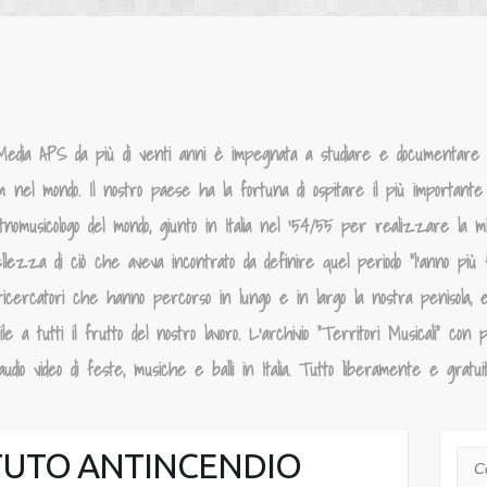
Media APS da più di venti anni è impegnata a studiare e documentare la
um nel mondo. Il nostro paese ha la fortuna di ospitare il più importante p
tnomusicologo del mondo, giunto in Italia nel ‘54/55 per realizzare la 
llezza di ciò che aveva incontrato da definire quel periodo “l’anno più f
ricercatori che hanno percorso in lungo e in largo la nostra penisola, 
 a tutti il frutto del nostro lavoro. L’archivio “Territori Musicali” con p
dio video di feste, musiche e balli in Italia. Tutto liberamente e gratui
ITUTO ANTINCENDIO
Cer