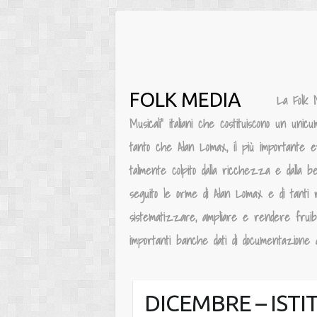
Salta
al
contenuto
FOLK MEDIA
La Folk 
Musicali” italiani che costituiscono un unic
tanto che Alan Lomax, il più importante e
talmente colpito dalla ricchezza e dalla be
seguito le orme di Alan Lomax e di tanti 
sistematizzare, ampliare e rendere fruibile
importanti banche dati di documentazione au
DICEMBRE – IST