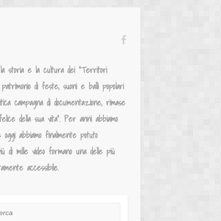
 storia e la cultura dei “Territori
atrimonio di feste, suoni e balli popolari
mitica campagna di documentazione, rimase
elice della sua vita”. Per anni abbiamo
e oggi abbiamo finalmente potuto
iù di mille video formano una delle più
tamente accessibile.
ca