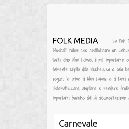
Salta
al
contenuto
FOLK MEDIA
La Folk 
Musicali” italiani che costituiscono un unic
tanto che Alan Lomax, il più importante e
talmente colpito dalla ricchezza e dalla be
seguito le orme di Alan Lomax e di tanti 
sistematizzare, ampliare e rendere fruibile
importanti banche dati di documentazione au
Carnevale