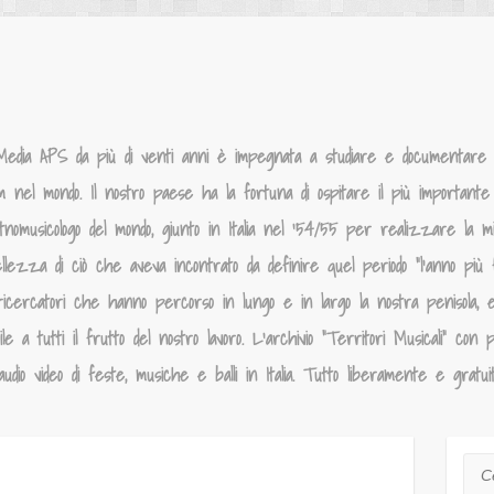
Media APS da più di venti anni è impegnata a studiare e documentare la
um nel mondo. Il nostro paese ha la fortuna di ospitare il più importante p
tnomusicologo del mondo, giunto in Italia nel ‘54/55 per realizzare la 
llezza di ciò che aveva incontrato da definire quel periodo “l’anno più f
ricercatori che hanno percorso in lungo e in largo la nostra penisola, 
 a tutti il frutto del nostro lavoro. L’archivio “Territori Musicali” con p
dio video di feste, musiche e balli in Italia. Tutto liberamente e gratui
Cer