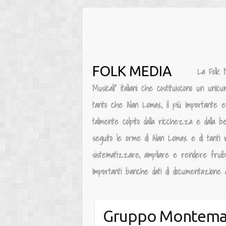
Salta
al
contenuto
FOLK MEDIA
La Folk 
Musicali” italiani che costituiscono un unic
tanto che Alan Lomax, il più importante e
talmente colpito dalla ricchezza e dalla be
seguito le orme di Alan Lomax e di tanti 
sistematizzare, ampliare e rendere fruibile
importanti banche dati di documentazione au
Gruppo Montema