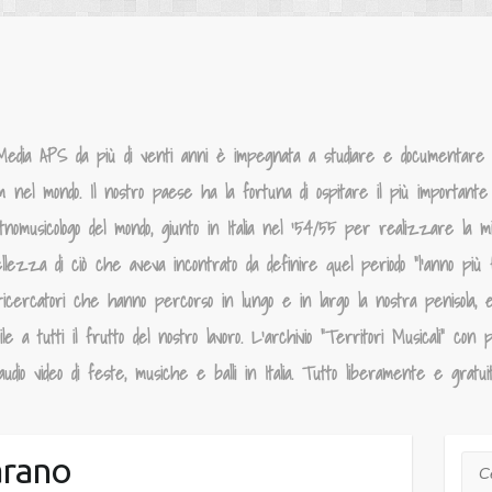
Media APS da più di venti anni è impegnata a studiare e documentare la
um nel mondo. Il nostro paese ha la fortuna di ospitare il più importante p
tnomusicologo del mondo, giunto in Italia nel ‘54/55 per realizzare la 
llezza di ciò che aveva incontrato da definire quel periodo “l’anno più f
ricercatori che hanno percorso in lungo e in largo la nostra penisola, 
 a tutti il frutto del nostro lavoro. L’archivio “Territori Musicali” con p
dio video di feste, musiche e balli in Italia. Tutto liberamente e gratui
rano
Cer