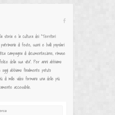
 storia e la cultura dei “Territori
atrimonio di feste, suoni e balli popolari
mitica campagna di documentazione, rimase
elice della sua vita”. Per anni abbiamo
e oggi abbiamo finalmente potuto
iù di mille video formano una delle più
tamente accessibile.
ca